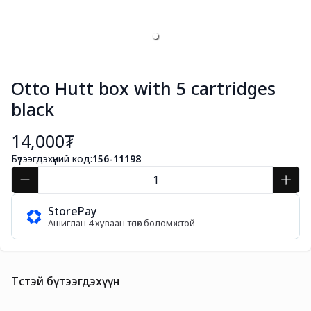
Otto Hutt box with 5 cartridges
black
14,000₮
Бүтээгдэхүүний код:
156-11198
StorePay
Ашиглан 4 хуваан төлөх боломжтой
Төстэй бүтээгдэхүүн