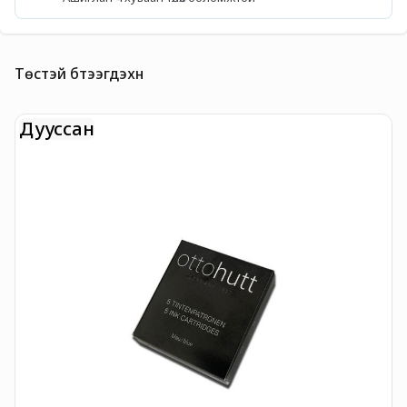
Төстэй бүтээгдэхүүн
Дууссан