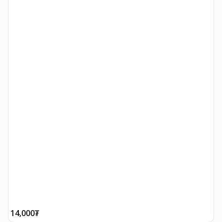
14,000
₮
1