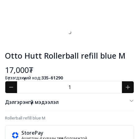
Otto Hutt Rollerball refill blue M
17,000₮
Бүтээгдэхүүний код:
335-61290
Дэлгэрэнгүй мэдээлэл
Rollerball refill blue M
StorePay
Ашиглан 4 хуваан төлөх боломжтой