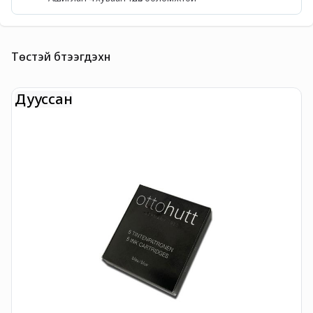
Төстэй бүтээгдэхүүн
Дууссан