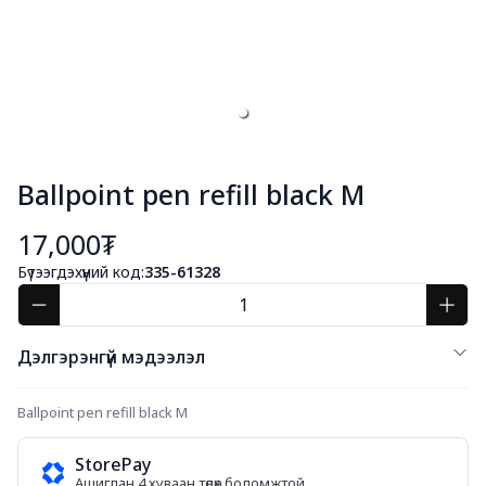
Ballpoint pen refill black M
17,000₮
Бүтээгдэхүүний код:
335-61328
Дэлгэрэнгүй мэдээлэл
Ballpoint pen refill black M
StorePay
Ашиглан 4 хуваан төлөх боломжтой