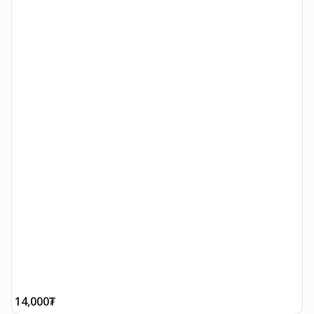
14,000
₮
1