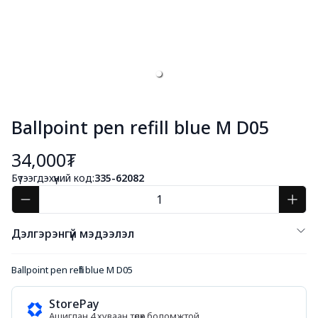
Ballpoint pen refill blue M D05
34,000₮
Бүтээгдэхүүний код:
335-62082
Дэлгэрэнгүй мэдээлэл
Ballpoint pen refill blue M D05
StorePay
Ашиглан 4 хуваан төлөх боломжтой