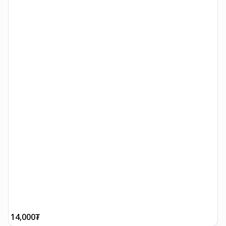
14,000
₮
1