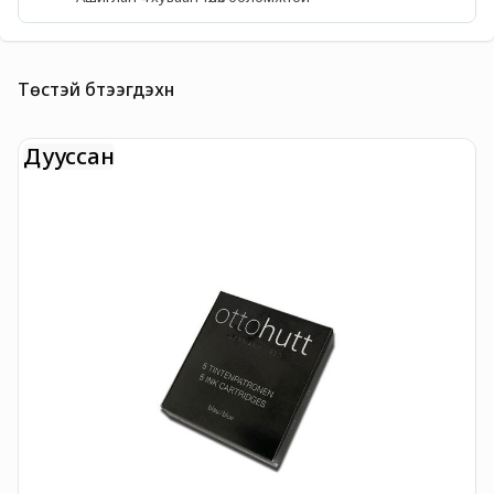
Төстэй бүтээгдэхүүн
Дууссан