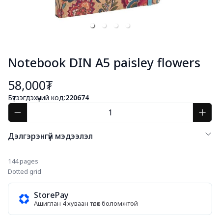
Notebook DIN A5 paisley flowers
58,000₮
Бүтээгдэхүүний код:
220674
Дэлгэрэнгүй мэдээлэл
144 pages
Dotted grid
StorePay
Ашиглан 4 хуваан төлөх боломжтой