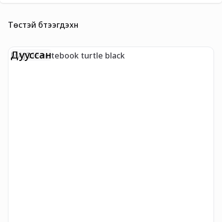
Төстэй бүтээгдэхүүн
Дууссан
MAJOIE notebook turtle black
N