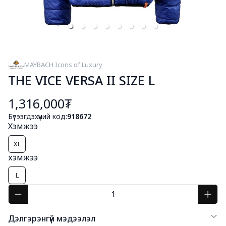
MAYBACH Icons of Luxury
THE VICE VERSA II SIZE L
1,316,000₮
Бүтээгдэхүүний код:
918672
Хэмжээ
XL
хэмжээ
L
Дэлгэрэнгүй мэдээлэл