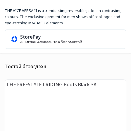
THE VICE VERSA II is a trendsetting reversible jacket in contrasting 
colours. The exclusive garment for men shows off cool logos and 
eye-catching MAYBACH elements.
StorePay
Ашиглан 4 хуваан төлөх боломжтой
Төстэй бүтээгдэхүүн
THE FREESTYLE I RIDING Boots Black 38
T